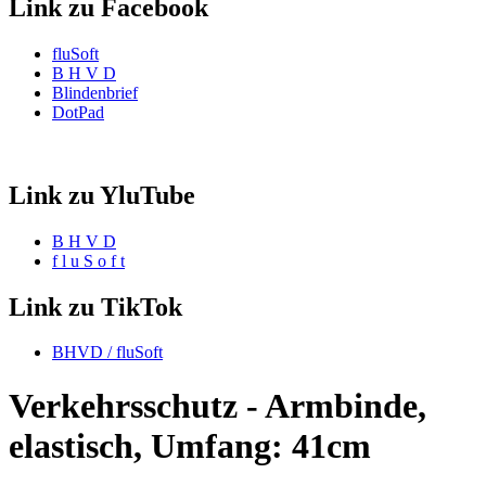
Link zu Facebook
fluSoft
B H V D
Blindenbrief
DotPad
Link zu YluTube
B H V D
f l u S o f t
Link zu TikTok
BHVD / fluSoft
Verkehrsschutz - Armbinde,
elastisch, Umfang: 41cm