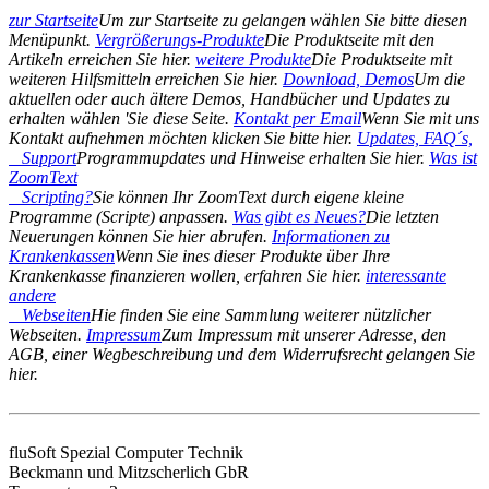
zur Startseite
Um zur Startseite zu gelangen wählen Sie bitte diesen
Menüpunkt.
Vergrößerungs-Produkte
Die Produktseite mit den
Artikeln erreichen Sie hier.
weitere Produkte
Die Produktseite mit
weiteren Hilfsmitteln erreichen Sie hier.
Download, Demos
Um die
aktuellen oder auch ältere Demos, Handbücher und Updates zu
erhalten wählen 'Sie diese Seite.
Kontakt per Email
Wenn Sie mit uns
Kontakt aufnehmen möchten klicken Sie bitte hier.
Updates, FAQ´s,
Support
Programmupdates und Hinweise erhalten Sie hier.
Was ist
ZoomText
Scripting?
Sie können Ihr ZoomText durch eigene kleine
Programme (Scripte) anpassen.
Was gibt es Neues?
Die letzten
Neuerungen können Sie hier abrufen.
Informationen zu
Krankenkassen
Wenn Sie ines dieser Produkte über Ihre
Krankenkasse finanzieren wollen, erfahren Sie hier.
interessante
andere
Webseiten
Hie finden Sie eine Sammlung weiterer nützlicher
Webseiten.
Impressum
Zum Impressum mit unserer Adresse, den
AGB, einer Wegbeschreibung und dem Widerrufsrecht gelangen Sie
hier.
fluSoft Spezial Computer Technik
Beckmann und Mitzscherlich GbR