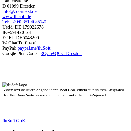
Tannenstrasse 2
D 01099 Dresden
info@zoomtext.de
www.flusoft.de
Tel: +49/0 351 40457-0
UstId:
DE 179022678
IK=591420124
EORI=DE5048206
WeChatID=flusoft
PayPal:
paypal.me/fluSoft
Google Plus-Codes:
3QC5+QCG Dresden
"ZoomText.de ist ein Angebot der fluSoft GbR, einem autorisirtem AiSquared
Händler. Diese Seite untersteht nicht der Kontrolle von AiSquared."
fluSoft GbR