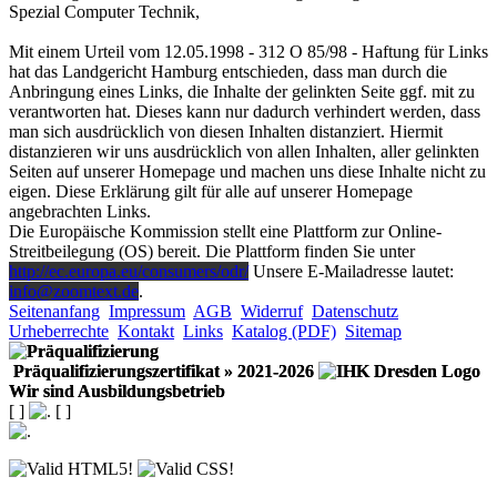
Spezial Computer Technik,
Mit einem Urteil vom 12.05.1998 - 312 O 85/98 - Haftung für Links
hat das Landgericht Hamburg entschieden, dass man durch die
Anbringung eines Links, die Inhalte der gelinkten Seite ggf. mit zu
verantworten hat. Dieses kann nur dadurch verhindert werden, dass
man sich ausdrücklich von diesen Inhalten distanziert. Hiermit
distanzieren wir uns ausdrücklich von allen Inhalten, aller gelinkten
Seiten auf unserer Homepage und machen uns diese Inhalte nicht zu
eigen. Diese Erklärung gilt für alle auf unserer Homepage
angebrachten Links.
Die Europäische Kommission stellt eine Plattform zur Online-
Streitbeilegung (OS) bereit. Die Plattform finden Sie unter
http://ec.europa.eu/consumers/odr/
Unsere E-Mailadresse lautet:
info@zoomtext.de
.
Seitenanfang
Impressum
AGB
Widerruf
Datenschutz
Urheberrechte
Kontakt
Links
Katalog (PDF)
Sitemap
Präqualifizierungszertifikat
» 2021-2026
Wir sind Ausbildungsbetrieb
[
]
[
]