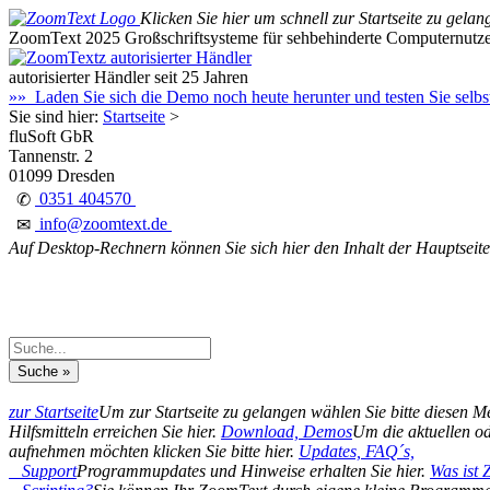
Klicken Sie hier um schnell zur Startseite zu gelan
ZoomText 2025
Großschriftsysteme für sehbehinderte Computernutz
autorisierter Händler seit 25 Jahren
»» Laden Sie sich die Demo noch heute herunter und testen Sie selb
Sie sind hier:
Startseite
>
fluSoft GbR
Tannenstr. 2
01099 Dresden
0351 404570
✆
info@zoomtext.de
✉
Auf Desktop-Rechnern können Sie sich hier den Inhalt der Hauptseite
zur Startseite
Um zur Startseite zu gelangen wählen Sie bitte diesen 
Hilfsmitteln erreichen Sie hier.
Download, Demos
Um die aktuellen od
aufnehmen möchten klicken Sie bitte hier.
Updates, FAQ´s,
Support
Programmupdates und Hinweise erhalten Sie hier.
Was ist