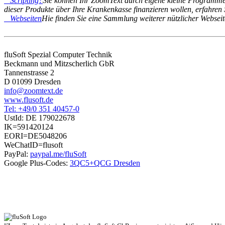
Scripting?
Sie können Ihr ZoomText durch eigene kleine Programme
dieser Produkte über Ihre Krankenkasse finanzieren wollen, erfahren 
Webseiten
Hie finden Sie eine Sammlung weiterer nützlicher Websei
fluSoft Spezial Computer Technik
Beckmann und Mitzscherlich GbR
Tannenstrasse 2
D 01099 Dresden
info@zoomtext.de
www.flusoft.de
Tel: +49/0 351 40457-0
UstId:
DE 179022678
IK=591420124
EORI=DE5048206
WeChatID=flusoft
PayPal:
paypal.me/fluSoft
Google Plus-Codes:
3QC5+QCG Dresden