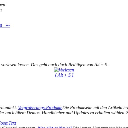
gen.
er
st! »»
 vorlesen lassen. Das geht auch duch Betätigen von Alt + S.
[ Alt + S ]
Menüpunkt.
Vergrößerungs-Produkte
Die Produktseite mit den Artikeln err
er auch ältere Demos, Handbücher und Updates zu erhalten wählen 'Si
 ZoomText