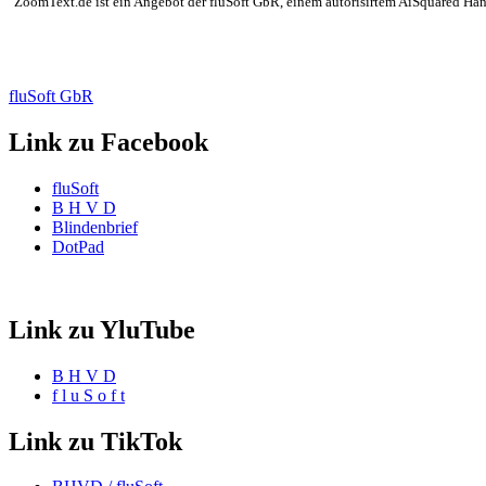
"ZoomText.de ist ein Angebot der fluSoft GbR, einem autorisirtem AiSquared Händl
fluSoft GbR
Link zu Facebook
fluSoft
B H V D
Blindenbrief
DotPad
Link zu YluTube
B H V D
f l u S o f t
Link zu TikTok