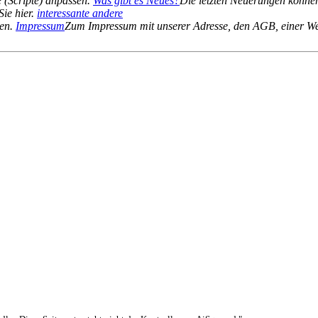
 (Scripte) anpassen.
Was gibt es Neues?
Die letzten Neuerungen können
Sie hier.
interessante andere
ten.
Impressum
Zum Impressum mit unserer Adresse, den AGB, einer We