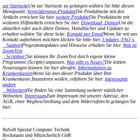
zur Startseite
Um zur Startseite zu gelangen wählen Sie bitte diesen
Menüpunkt.
Vergrößerungs-Produkte
Die Produktseite mit den
Artikeln erreichen Sie hier.
weitere Produkte
Die Produktseite mit
weiteren Hilfsmitteln erreichen Sie hier.
Download, Demos
Um die
aktuellen oder auch ältere Demos, Handbücher und Updates zu
erhalten wählen 'Sie diese Seite.
Kontakt per Email
Wenn Sie mit uns
Kontakt aufnehmen möchten klicken Sie bitte hier.
Updates, FAQ´s,
Support
Programmupdates und Hinweise erhalten Sie hier.
Was ist
ZoomText
Scripting?
Sie können Ihr ZoomText durch eigene kleine
Programme (Scripte) anpassen.
Was gibt es Neues?
Die letzten
Neuerungen können Sie hier abrufen.
Informationen zu
Krankenkassen
Wenn Sie ines dieser Produkte über Ihre
Krankenkasse finanzieren wollen, erfahren Sie hier.
interessante
andere
Webseiten
Hie finden Sie eine Sammlung weiterer nützlicher
Webseiten.
Impressum
Zum Impressum mit unserer Adresse, den
AGB, einer Wegbeschreibung und dem Widerrufsrecht gelangen Sie
hier.
fluSoft Spezial Computer Technik
Beckmann und Mitzscherlich GbR