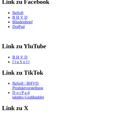
Link zu Facebook
fluSoft
B H V D
Blindenbrief
DotPad
Link zu YluTube
B H V D
f l u S o f t
Link zu TikTok
fluSoft / BHVD
Produktvorstellung
D o t P a d
taktiles Grafiktablet
Link zu X