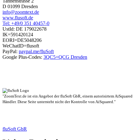
Tannenstrasse 2
D 01099 Dresden
info@zoomtext.de
www.flusoft.de
Tel: +49/0 351 40457-0
UstId:
DE 179022678
IK=591420124
EORI=DE5048206
WeChatID=flusoft
PayPal:
paypal.me/fluSoft
Google Plus-Codes:
3QC5+QCG Dresden
"ZoomText.de ist ein Angebot der fluSoft GbR, einem autorisirtem AiSquared
Händler. Diese Seite untersteht nicht der Kontrolle von AiSquared."
fluSoft GbR