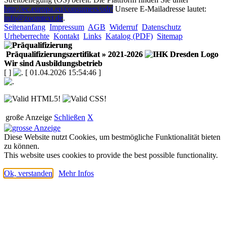
http://ec.europa.eu/consumers/odr/
Unsere E-Mailadresse lautet:
info@zoomtext.de
.
Seitenanfang
Impressum
AGB
Widerruf
Datenschutz
Urheberrechte
Kontakt
Links
Katalog (PDF)
Sitemap
Präqualifizierungszertifikat
» 2021-2026
Wir sind Ausbildungsbetrieb
[
]
[ 01.04.2026 15:54:46 ]
große Anzeige
Schließen
X
Diese Website nutzt Cookies, um bestmögliche Funktionalität bieten
zu können.
This website uses cookies to provide the best possible functionality.
Ok, verstanden
Mehr Infos