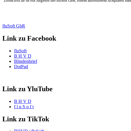
"ZoomText.de ist ein Angebot der fluSoft GbR, einem autorisirtem AiSquared Händl
fluSoft GbR
Link zu Facebook
fluSoft
B H V D
Blindenbrief
DotPad
Link zu YluTube
B H V D
f l u S o f t
Link zu TikTok