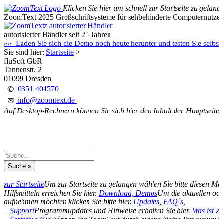
Klicken Sie hier um schnell zur Startseite zu gelan
ZoomText 2025
Großschriftsysteme für sehbehinderte Computernutz
autorisierter Händler seit 25 Jahren
»» Laden Sie sich die Demo noch heute herunter und testen Sie selb
Sie sind hier:
Startseite
>
fluSoft GbR
Tannenstr. 2
01099 Dresden
0351 404570
✆
info@zoomtext.de
✉
Auf Desktop-Rechnern können Sie sich hier den Inhalt der Hauptseite
zur Startseite
Um zur Startseite zu gelangen wählen Sie bitte diesen 
Hilfsmitteln erreichen Sie hier.
Download, Demos
Um die aktuellen od
aufnehmen möchten klicken Sie bitte hier.
Updates, FAQ´s,
Support
Programmupdates und Hinweise erhalten Sie hier.
Was ist