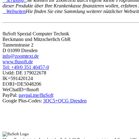
Scripting?
Sie können Ihr ZoomText durch eigene kleine Programme
dieser Produkte über Ihre Krankenkasse finanzieren wollen, erfahren 
Webseiten
Hie finden Sie eine Sammlung weiterer nützlicher Websei
fluSoft Spezial Computer Technik
Beckmann und Mitzscherlich GbR
Tannenstrasse 2
D 01099 Dresden
info@zoomtext.de
www.flusoft.de
Tel: +49/0 351 40457-0
UstId:
DE 179022678
IK=591420124
EORI=DE5048206
WeChatID=flusoft
PayPal:
paypal.me/fluSoft
Google Plus-Codes:
3QC5+QCG Dresden