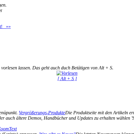
gen.
er
st! »»
 vorlesen lassen. Das geht auch duch Betätigen von Alt + S.
[ Alt + S ]
Menüpunkt.
Vergrößerungs-Produkte
Die Produktseite mit den Artikeln err
er auch ältere Demos, Handbücher und Updates zu erhalten wählen 'Si
 ZoomText