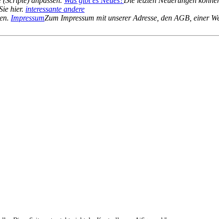
 (Scripte) anpassen.
Was gibt es Neues?
Die letzten Neuerungen können
Sie hier.
interessante andere
ten.
Impressum
Zum Impressum mit unserer Adresse, den AGB, einer We